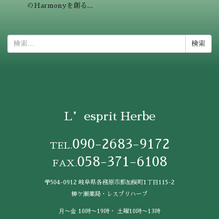
のHarmonyを創る...
検
索:
L’esprit Herbe
090-2683-9172
TEL.
058-371-6108
FAX.
〒504-0912 岐阜県各務原市那加桜町1丁目115-2
柳ケ瀬薬局・レスプリハーブ
⽉〜⾦ 10時〜19時・ ⼟曜10時〜13時