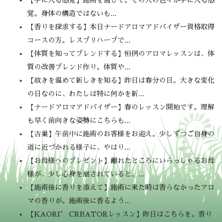
覚。身体の構造ではないも...
【香りを探求する】本日ナードアロマアドバイザー資格取得
コースの方。レスプリハーブで...
【体質を知ってブレンドする】恒例のアロマレッスンは、体
質の改善ブレンド作り。体質や...
【故きを温めて新しきを知る】昨日は春分の日。大きな変化
の日なのに、わたしは特に何かを新...
【ナードアロマアドバイザー】春のレッスン開始です。理解
も早く前向きな姿勢にこちらも...
【古巣】午前中に施術のお客様をお迎え。少しずつご自身の
道に近づかれる様子に、やはり...
【お母様へのプレゼント】離れたところにいらっしゃるお母
様が、少し心身を崩されていると。...
【施術後に香りを添えて】施術に来た時は香らなかったアロ
マの香りが。施術後に香るよう...
【KAORI’ CREATORレッスン】昨日はこちらを。香り