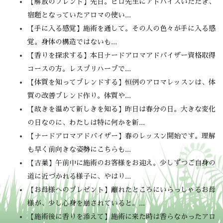
【解放のブレンド】先日。ヒロ先生にアドバイスいただき、
宿題となっていたアロマの使い...
【手に入る感覚】施術を通して。その人の色々が手に入る感
覚。身体の構造ではないも...
【香りを探求する】本日ナードアロマアドバイザー資格取得
コースの方。レスプリハーブで...
【体質を知ってブレンドする】恒例のアロマレッスンは、体
質の改善ブレンド作り。体質や...
【故きを温めて新しきを知る】昨日は春分の日。大きな変化
の日なのに、わたしは特に何かを新...
【ナードアロマアドバイザー】春のレッスン開始です。理解
も早く前向きな姿勢にこちらも...
【古巣】午前中に施術のお客様をお迎え。少しずつご自身の
道に近づかれる様子に、やはり...
【お母様へのプレゼント】離れたところにいらっしゃるお母
様が、少し心身を崩されていると。...
【施術後に香りを添えて】施術に来た時は香らなかったアロ