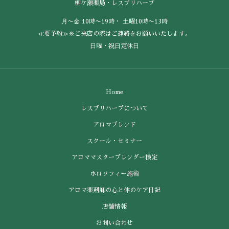
柳ケ瀬薬局・レスプリハーブ
⽉〜⾦ 10時〜19時・ ⼟曜10時〜13時
≪要予約≫※ご来店の際はご連絡をお願いいたします。
⽇曜・祝⽇定休⽇
Home
レスプリハーブについて
アロマブレンド
スクール・セミナー
アロママスターブレンダー検定
ホロソフィー施術
アロマ薬剤師の心と体のケア日記
店舗情報
お問い合わせ