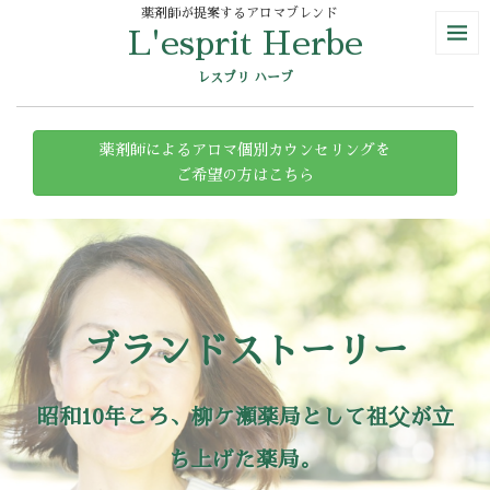
薬剤師が提案するアロマブレンド
L'esprit Herbe
レスプリ ハーブ
薬剤師によるアロマ個別カウンセリングを
ご希望の方はこちら
ブランドストーリー
昭和10年ころ、柳ケ瀬薬局として祖⽗が⽴
ち上げた薬局。