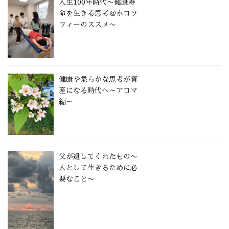
人生100年時代〜健康寿
命を生きる思考＠ホロソ
フィーのススメ〜
健康や柔らかな思考が資
産になる時代へ～アロマ
編～
父が遺してくれたもの〜
人として生きるために必
要なこと〜