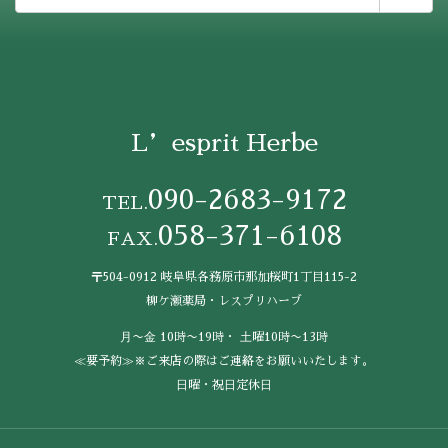
索:
L’esprit Herbe
090-2683-9172
TEL.
058-371-6108
FAX.
〒504-0912 岐阜県各務原市那加桜町1丁目115-2
柳ケ瀬薬局・レスプリハーブ
⽉〜⾦ 10時〜19時・ ⼟曜10時〜13時
≪要予約≫※ご来店の際はご連絡をお願いいたします。
⽇曜・祝⽇定休⽇