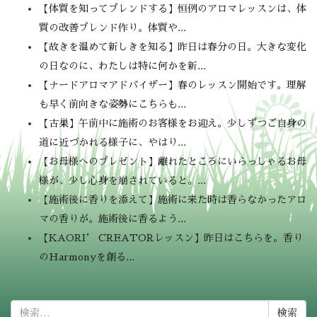
【体質を知ってブレンドする】恒例のアロマレッスンは、体
質の改善ブレンド作り。体質や...
【故きを温めて新しきを知る】昨日は春分の日。大きな変化
の日なのに、わたしは特に何かを新...
【ナードアロマアドバイザー】春のレッスン開始です。理解
も早く前向きな姿勢にこちらも...
【古巣】午前中に施術のお客様をお迎え。少しずつご自身の
道に近づかれる様子に、やはり...
【お母様へのプレゼント】離れたところにいらっしゃるお母
様が、少し心身を崩されていると。...
【施術後に香りを添えて】施術に来た時は香らなかったアロ
マの香りが。施術後に香るよう...
【KAORI’ CREATORレッスン】昨日はこちらを。香り
のHarmonyを創る...
検