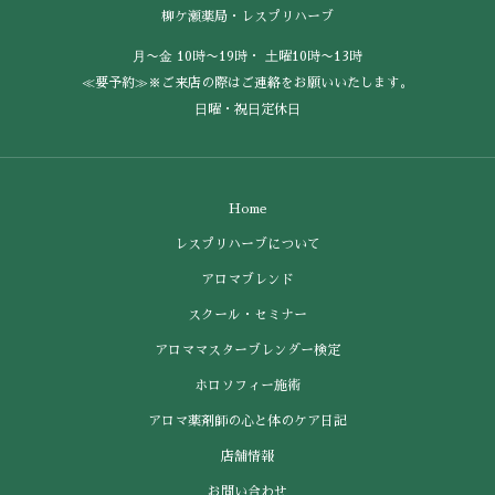
柳ケ瀬薬局・レスプリハーブ
⽉〜⾦ 10時〜19時・ ⼟曜10時〜13時
≪要予約≫※ご来店の際はご連絡をお願いいたします。
⽇曜・祝⽇定休⽇
Home
レスプリハーブについて
アロマブレンド
スクール・セミナー
アロママスターブレンダー検定
ホロソフィー施術
アロマ薬剤師の心と体のケア日記
店舗情報
お問い合わせ