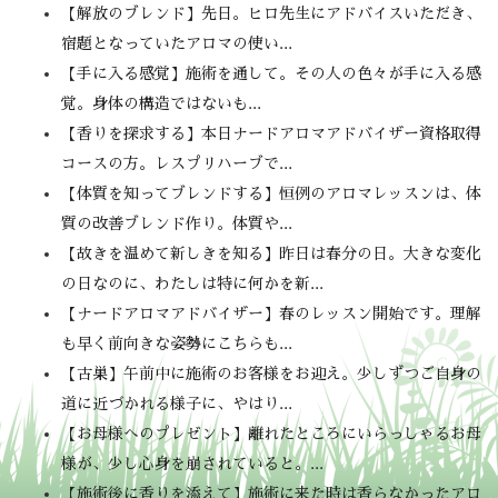
【解放のブレンド】先日。ヒロ先生にアドバイスいただき、
宿題となっていたアロマの使い...
【手に入る感覚】施術を通して。その人の色々が手に入る感
覚。身体の構造ではないも...
【香りを探求する】本日ナードアロマアドバイザー資格取得
コースの方。レスプリハーブで...
【体質を知ってブレンドする】恒例のアロマレッスンは、体
質の改善ブレンド作り。体質や...
【故きを温めて新しきを知る】昨日は春分の日。大きな変化
の日なのに、わたしは特に何かを新...
【ナードアロマアドバイザー】春のレッスン開始です。理解
も早く前向きな姿勢にこちらも...
【古巣】午前中に施術のお客様をお迎え。少しずつご自身の
道に近づかれる様子に、やはり...
【お母様へのプレゼント】離れたところにいらっしゃるお母
様が、少し心身を崩されていると。...
【施術後に香りを添えて】施術に来た時は香らなかったアロ