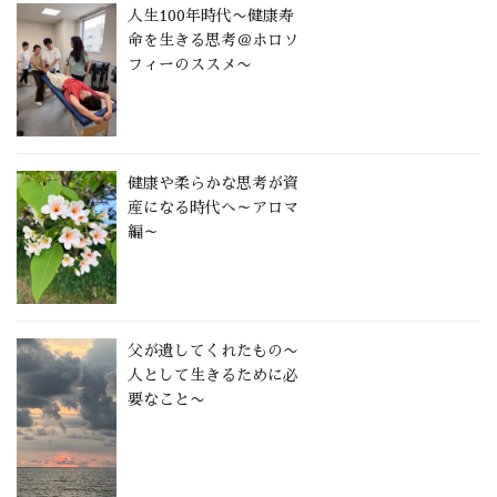
人生100年時代〜健康寿
命を生きる思考＠ホロソ
フィーのススメ〜
健康や柔らかな思考が資
産になる時代へ～アロマ
編～
父が遺してくれたもの〜
人として生きるために必
要なこと〜