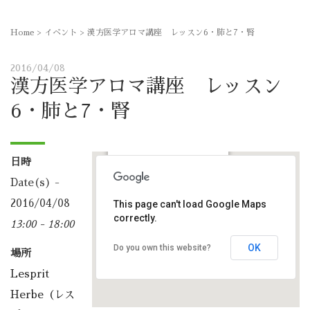
Home
>
イベント
>
漢方医学アロマ講座 レッスン6・肺と7・腎
2016/04/08
漢方医学アロマ講座 レッスン
6・肺と7・腎
日時
Lesprit Herbe（レスプリハ
Date(s) -
ーブ）
那加桜町1丁目115-2 - 各務原
2016/04/08
This page can't load Google Maps
市
correctly.
13:00 - 18:00
予定表
OK
Do you own this website?
場所
Lesprit
Herbe（レス