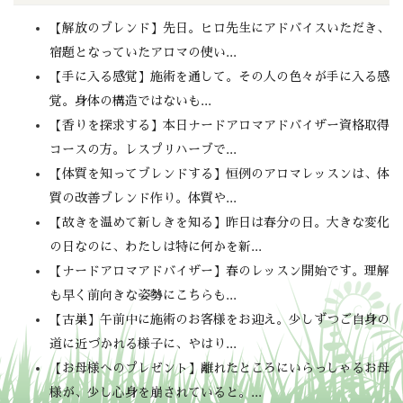
【解放のブレンド】先日。ヒロ先生にアドバイスいただき、
宿題となっていたアロマの使い...
【手に入る感覚】施術を通して。その人の色々が手に入る感
覚。身体の構造ではないも...
【香りを探求する】本日ナードアロマアドバイザー資格取得
コースの方。レスプリハーブで...
【体質を知ってブレンドする】恒例のアロマレッスンは、体
質の改善ブレンド作り。体質や...
【故きを温めて新しきを知る】昨日は春分の日。大きな変化
の日なのに、わたしは特に何かを新...
【ナードアロマアドバイザー】春のレッスン開始です。理解
も早く前向きな姿勢にこちらも...
【古巣】午前中に施術のお客様をお迎え。少しずつご自身の
道に近づかれる様子に、やはり...
【お母様へのプレゼント】離れたところにいらっしゃるお母
様が、少し心身を崩されていると。...