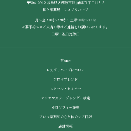
〒504-0912 岐阜県各務原市那加桜町1丁目115-2
柳ケ瀬薬局・レスプリハーブ
⽉〜⾦ 10時〜19時・ ⼟曜10時〜13時
≪要予約≫※ご来店の際はご連絡をお願いいたします。
⽇曜・祝⽇定休⽇
Home
レスプリハーブについて
アロマブレンド
スクール・セミナー
アロママスターブレンダー検定
ホロソフィー施術
アロマ薬剤師の心と体のケア日記
店舗情報