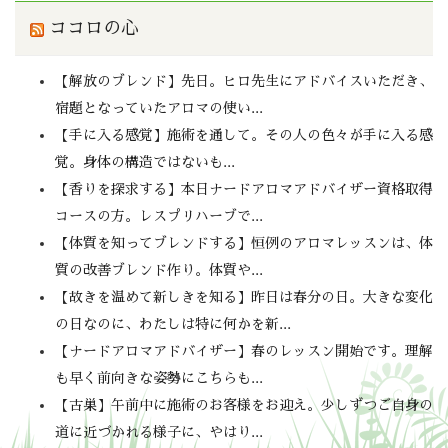
ココロの心
【解放のブレンド】先日。ヒロ先生にアドバイスいただき、
宿題となっていたアロマの使い...
【手に入る感覚】施術を通して。その人の色々が手に入る感
覚。身体の構造ではないも...
【香りを探求する】本日ナードアロマアドバイザー資格取得
コースの方。レスプリハーブで...
【体質を知ってブレンドする】恒例のアロマレッスンは、体
質の改善ブレンド作り。体質や...
【故きを温めて新しきを知る】昨日は春分の日。大きな変化
の日なのに、わたしは特に何かを新...
【ナードアロマアドバイザー】春のレッスン開始です。理解
も早く前向きな姿勢にこちらも...
【古巣】午前中に施術のお客様をお迎え。少しずつご自身の
道に近づかれる様子に、やはり...