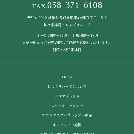
058-371-6108
FAX.
〒504-0912 岐阜県各務原市那加桜町1丁目115-2
柳ケ瀬薬局・レスプリハーブ
⽉〜⾦ 10時〜19時・ ⼟曜10時〜13時
≪要予約≫※ご来店の際はご連絡をお願いいたします。
⽇曜・祝⽇定休⽇
Home
レスプリハーブについて
アロマブレンド
スクール・セミナー
アロママスターブレンダー検定
ホロソフィー施術