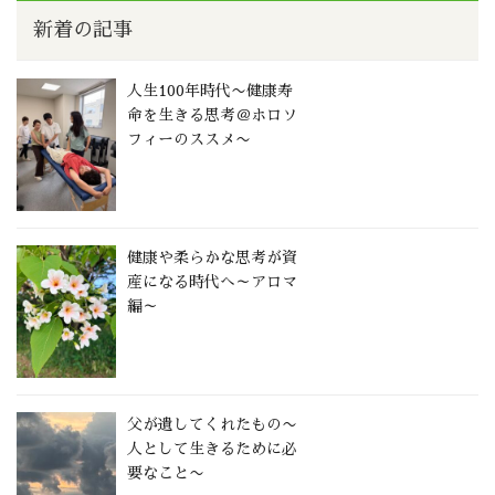
新着の記事
人生100年時代〜健康寿
命を生きる思考＠ホロソ
フィーのススメ〜
健康や柔らかな思考が資
産になる時代へ～アロマ
編～
父が遺してくれたもの〜
人として生きるために必
要なこと〜