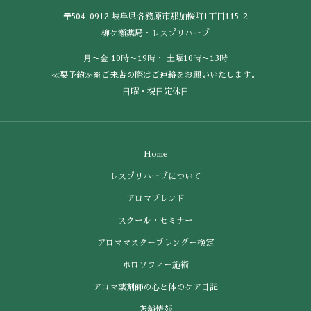
〒504-0912 岐阜県各務原市那加桜町1丁目115-2
柳ケ瀬薬局・レスプリハーブ
⽉〜⾦ 10時〜19時・ ⼟曜10時〜13時
≪要予約≫※ご来店の際はご連絡をお願いいたします。
⽇曜・祝⽇定休⽇
Home
レスプリハーブについて
アロマブレンド
スクール・セミナー
アロママスターブレンダー検定
ホロソフィー施術
アロマ薬剤師の心と体のケア日記
店舗情報