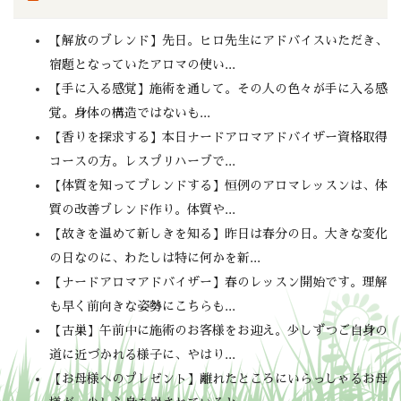
【解放のブレンド】先日。ヒロ先生にアドバイスいただき、
宿題となっていたアロマの使い...
【手に入る感覚】施術を通して。その人の色々が手に入る感
覚。身体の構造ではないも...
【香りを探求する】本日ナードアロマアドバイザー資格取得
コースの方。レスプリハーブで...
【体質を知ってブレンドする】恒例のアロマレッスンは、体
質の改善ブレンド作り。体質や...
【故きを温めて新しきを知る】昨日は春分の日。大きな変化
の日なのに、わたしは特に何かを新...
【ナードアロマアドバイザー】春のレッスン開始です。理解
も早く前向きな姿勢にこちらも...
【古巣】午前中に施術のお客様をお迎え。少しずつご自身の
道に近づかれる様子に、やはり...
【お母様へのプレゼント】離れたところにいらっしゃるお母