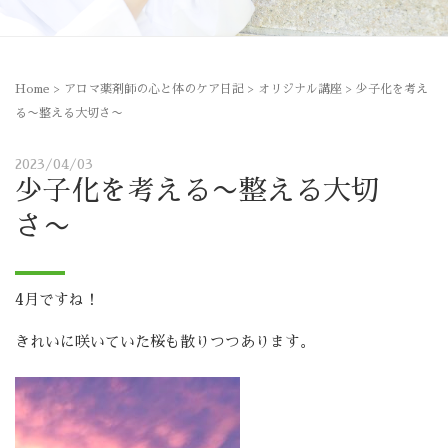
Home
>
アロマ薬剤師の心と体のケア日記
>
オリジナル講座
>
少子化を考え
る〜整える大切さ〜
2023/04/03
少子化を考える〜整える大切
さ〜
4月ですね！
きれいに咲いていた桜も散りつつあります。