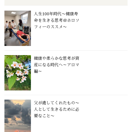
人生100年時代〜健康寿
命を生きる思考＠ホロソ
フィーのススメ〜
健康や柔らかな思考が資
産になる時代へ～アロマ
編～
父が遺してくれたもの〜
人として生きるために必
要なこと〜