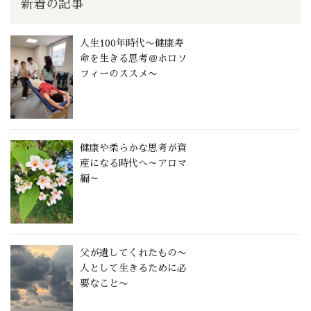
新着の記事
人生100年時代〜健康寿
命を生きる思考＠ホロソ
フィーのススメ〜
健康や柔らかな思考が資
産になる時代へ～アロマ
編～
父が遺してくれたもの〜
人として生きるために必
要なこと〜