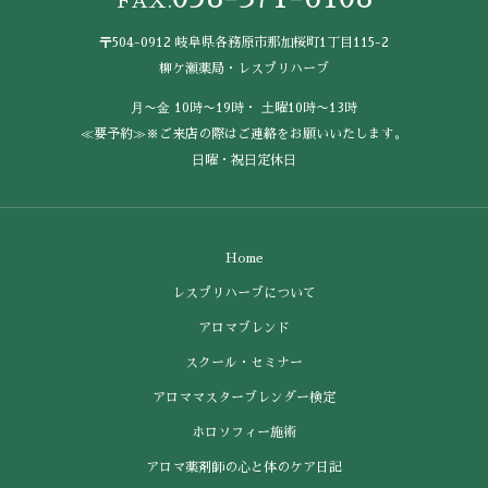
FAX.
〒504-0912 岐阜県各務原市那加桜町1丁目115-2
柳ケ瀬薬局・レスプリハーブ
⽉〜⾦ 10時〜19時・ ⼟曜10時〜13時
≪要予約≫※ご来店の際はご連絡をお願いいたします。
⽇曜・祝⽇定休⽇
Home
レスプリハーブについて
アロマブレンド
スクール・セミナー
アロママスターブレンダー検定
ホロソフィー施術
アロマ薬剤師の心と体のケア日記