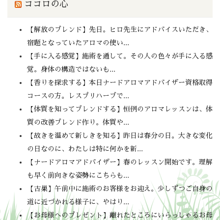
ココロの心
【解放のブレンド】先日。ヒロ先生にアドバイスいただき、
宿題となっていたアロマの使い...
【手に入る感覚】施術を通して。その人の色々が手に入る感
覚。身体の構造ではないも...
【香りを探求する】本日ナードアロマアドバイザー資格取得
コースの方。レスプリハーブで...
【体質を知ってブレンドする】恒例のアロマレッスンは、体
質の改善ブレンド作り。体質や...
【故きを温めて新しきを知る】昨日は春分の日。大きな変化
の日なのに、わたしは特に何かを新...
【ナードアロマアドバイザー】春のレッスン開始です。理解
も早く前向きな姿勢にこちらも...
【古巣】午前中に施術のお客様をお迎え。少しずつご自身の
道に近づかれる様子に、やはり...
【お母様へのプレゼント】離れたところにいらっしゃるお母