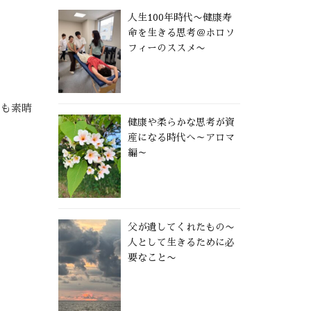
人生100年時代〜健康寿
命を生きる思考＠ホロソ
フィーのススメ〜
にも素晴
健康や柔らかな思考が資
産になる時代へ～アロマ
編～
父が遺してくれたもの〜
人として生きるために必
要なこと〜