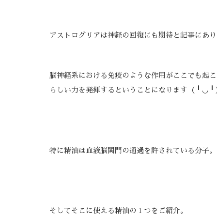
アストログリアは神経の回復にも期待と記事にあり
脳神経系における免疫のような作用がここでも起こ
らしい力を発揮するということになります（╹◡╹
特に精油は血液脳関門の通過を許されている分子。
そしてそこに使える精油の１つをご紹介。