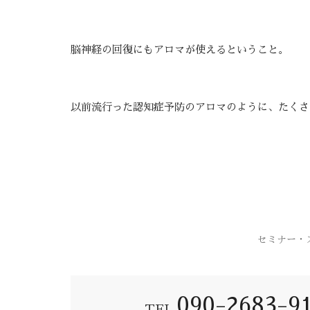
脳神経の回復にもアロマが使えるということ。
以前流行った認知症予防のアロマのように、たくさ
セミナー・
090-2683-9
TEL.