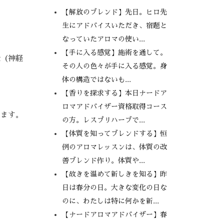
【解放のブレンド】先日。ヒロ先
生にアドバイスいただき、宿題と
なっていたアロマの使い...
【手に入る感覚】施術を通して。
壮（神経
その人の色々が手に入る感覚。身
体の構造ではないも...
【香りを探求する】本日ナードア
ロマアドバイザー資格取得コース
えます。
の方。レスプリハーブで...
【体質を知ってブレンドする】恒
例のアロマレッスンは、体質の改
善ブレンド作り。体質や...
【故きを温めて新しきを知る】昨
日は春分の日。大きな変化の日な
のに、わたしは特に何かを新...
【ナードアロマアドバイザー】春