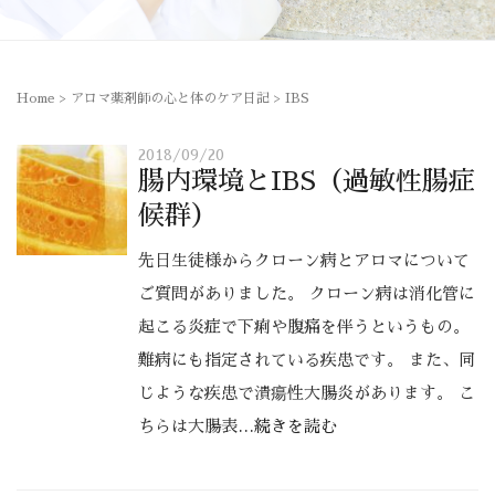
Home
>
アロマ薬剤師の心と体のケア日記
>
IBS
2018/09/20
腸内環境とIBS（過敏性腸症
候群）
先日生徒様からクローン病とアロマについて
ご質問がありました。 クローン病は消化管に
起こる炎症で下痢や腹痛を伴うというもの。
難病にも指定されている疾患です。 また、同
じような疾患で潰瘍性大腸炎があります。 こ
ちらは大腸表
…続きを読む