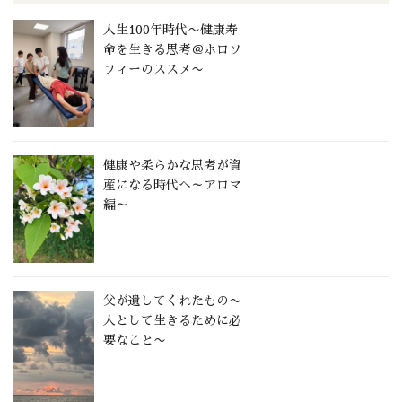
人生100年時代〜健康寿
命を生きる思考＠ホロソ
フィーのススメ〜
健康や柔らかな思考が資
産になる時代へ～アロマ
編～
父が遺してくれたもの〜
人として生きるために必
要なこと〜