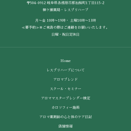
〒504-0912 岐阜県各務原市那加桜町1丁目115-2
柳ケ瀬薬局・レスプリハーブ
⽉〜⾦ 10時〜19時・ ⼟曜10時〜13時
≪要予約≫※ご来店の際はご連絡をお願いいたします。
⽇曜・祝⽇定休⽇
Home
レスプリハーブについて
アロマブレンド
スクール・セミナー
アロママスターブレンダー検定
ホロソフィー施術
アロマ薬剤師の心と体のケア日記
店舗情報