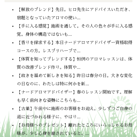
【解放のブレンド】先日。ヒロ先生にアドバイスいただき、
宿題となっていたアロマの使い...
【手に入る感覚】施術を通して。その人の色々が手に入る感
覚。身体の構造ではないも...
【香りを探求する】本日ナードアロマアドバイザー資格取得
コースの方。レスプリハーブで...
【体質を知ってブレンドする】恒例のアロマレッスンは、体
質の改善ブレンド作り。体質や...
【故きを温めて新しきを知る】昨日は春分の日。大きな変化
の日なのに、わたしは特に何かを新...
【ナードアロマアドバイザー】春のレッスン開始です。理解
も早く前向きな姿勢にこちらも...
【古巣】午前中に施術のお客様をお迎え。少しずつご自身の
道に近づかれる様子に、やはり...
【お母様へのプレゼント】離れたところにいらっしゃるお母
様が、少し心身を崩されていると。...