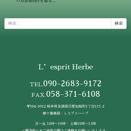
のHarmonyを創る...
検
索:
L’esprit Herbe
090-2683-9172
TEL.
058-371-6108
FAX.
〒504-0912 岐阜県各務原市那加桜町1丁目115-2
柳ケ瀬薬局・レスプリハーブ
⽉〜⾦ 10時〜19時・ ⼟曜10時〜13時
≪要予約≫※ご来店の際はご連絡をお願いいたします。