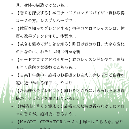
覚。身体の構造ではないも...
【香りを探求する】本日ナードアロマアドバイザー資格取得
コースの方。レスプリハーブで...
【体質を知ってブレンドする】恒例のアロマレッスンは、体
質の改善ブレンド作り。体質や...
【故きを温めて新しきを知る】昨日は春分の日。大きな変化
の日なのに、わたしは特に何かを新...
【ナードアロマアドバイザー】春のレッスン開始です。理解
も早く前向きな姿勢にこちらも...
【古巣】午前中に施術のお客様をお迎え。少しずつご自身の
道に近づかれる様子に、やはり...
【お母様へのプレゼント】離れたところにいらっしゃるお母
様が、少し心身を崩されていると。...
【施術後に香りを添えて】施術に来た時は香らなかったアロ
マの香りが。施術後に香るよう...
【KAORI’ CREATORレッスン】昨日はこちらを。香り