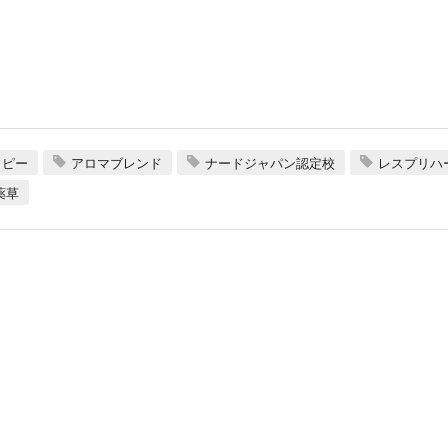
ラピー
アロマブレンド
ナードジャパン認定校
レスプリハ
薬草