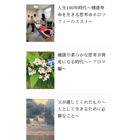
人生100年時代〜健康寿
命を生きる思考＠ホロソ
フィーのススメ〜
健康や柔らかな思考が資
産になる時代へ～アロマ
編～
父が遺してくれたもの〜
人として生きるために必
要なこと〜