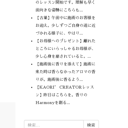
のレッスン開始です。理解も早く
前向きな姿勢にこちらも...
【古巣】午前中に施術のお客様を
お迎え。少しずつご自身の道に近
づかれる様子に、やはり...
【お母様へのプレゼント】離れた
ところにいらっしゃるお母様が、
少し心身を崩されていると。...
【施術後に香りを添えて】施術に
来た時は香らなかったアロマの香
りが。施術後に香るよう...
【KAORI’ CREATORレッス
ン】昨日はこちらを。香りの
Harmonyを創る...
検