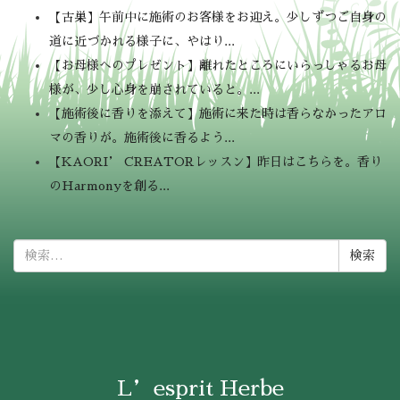
【古巣】午前中に施術のお客様をお迎え。少しずつご自身の
道に近づかれる様子に、やはり...
【お母様へのプレゼント】離れたところにいらっしゃるお母
様が、少し心身を崩されていると。...
【施術後に香りを添えて】施術に来た時は香らなかったアロ
マの香りが。施術後に香るよう...
【KAORI’ CREATORレッスン】昨日はこちらを。香り
のHarmonyを創る...
検
索:
L’esprit Herbe