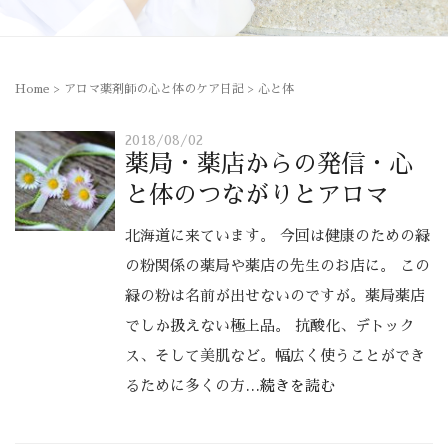
Home
>
アロマ薬剤師の心と体のケア日記
>
心と体
2018/08/02
薬局・薬店からの発信・心
と体のつながりとアロマ
北海道に来ています。 今回は健康のための緑
の粉関係の薬局や薬店の先生のお店に。 この
緑の粉は名前が出せないのですが。薬局薬店
でしか扱えない極上品。 抗酸化、デトック
ス、そして美肌など。幅広く使うことができ
るために多くの方
…続きを読む