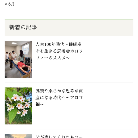
« 6月
新着の記事
人生100年時代〜健康寿
命を生きる思考＠ホロソ
フィーのススメ〜
健康や柔らかな思考が資
産になる時代へ～アロマ
編～
父が遺してくれたもの〜