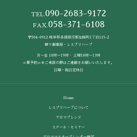
090-2683-9172
TEL.
058-371-6108
FAX.
〒504-0912 岐阜県各務原市那加桜町1丁目115-2
柳ケ瀬薬局・レスプリハーブ
⽉〜⾦ 10時〜19時・ ⼟曜10時〜13時
≪要予約≫※ご来店の際はご連絡をお願いいたします。
⽇曜・祝⽇定休⽇
Home
レスプリハーブについて
アロマブレンド
スクール・セミナー
アロママスターブレンダー検定