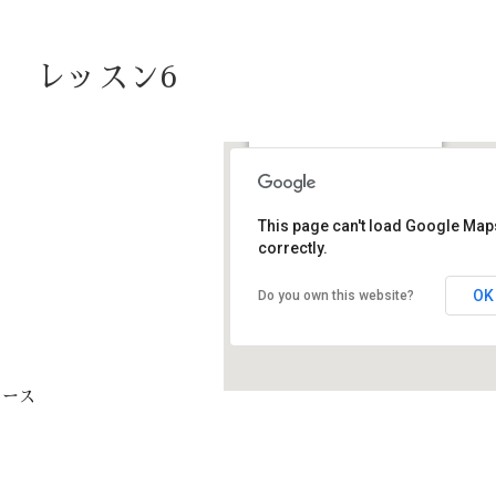
） レッスン6
Lesprit Herbe（レスプリハ
ーブ）
那加桜町1丁目115-2 - 各務原
This page can't load Google Map
市
correctly.
予定表
OK
Do you own this website?
コース