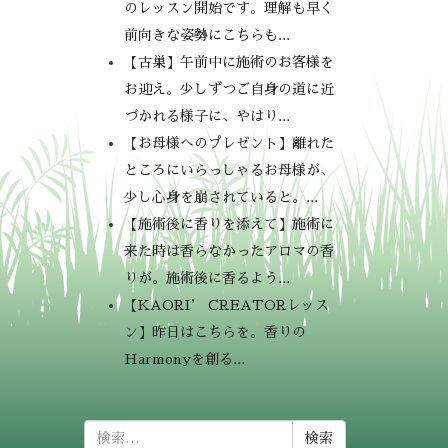
のレッスン開始です。理解も早く
前向きな姿勢にこちらも...
【古巣】午前中に施術のお客様を
お迎え。少しずつご自身の道に近
づかれる様子に、やはり...
【お母様へのプレゼント】離れた
ところにいらっしゃるお母様が、
少し心身を崩されていると。...
【施術後に香りを添えて】施術に
来た時は香らなかったアロマの香
りが。施術後に香るよう...
【KAORI’ CREATORレッス
ン】昨日はこちらを。香りの
Harmonyを創る...
検