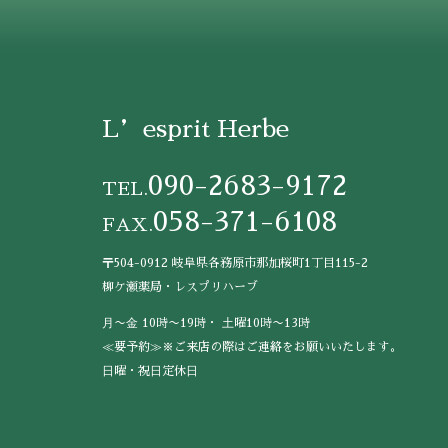
L’esprit Herbe
090-2683-9172
TEL.
058-371-6108
FAX.
〒504-0912 岐阜県各務原市那加桜町1丁目115-2
柳ケ瀬薬局・レスプリハーブ
⽉〜⾦ 10時〜19時・ ⼟曜10時〜13時
≪要予約≫※ご来店の際はご連絡をお願いいたします。
⽇曜・祝⽇定休⽇