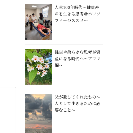
人生100年時代〜健康寿
命を生きる思考＠ホロソ
フィーのススメ〜
健康や柔らかな思考が資
産になる時代へ～アロマ
編～
父が遺してくれたもの〜
人として生きるために必
要なこと〜