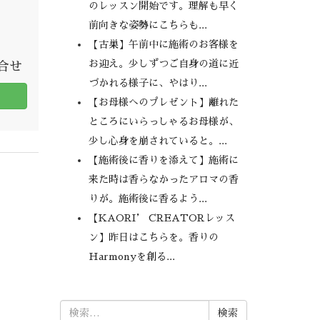
のレッスン開始です。理解も早く
前向きな姿勢にこちらも...
【古巣】午前中に施術のお客様を
お迎え。少しずつご自身の道に近
問合せ
づかれる様子に、やはり...
【お母様へのプレゼント】離れた
ところにいらっしゃるお母様が、
少し心身を崩されていると。...
【施術後に香りを添えて】施術に
来た時は香らなかったアロマの香
りが。施術後に香るよう...
【KAORI’ CREATORレッス
ン】昨日はこちらを。香りの
Harmonyを創る...
検