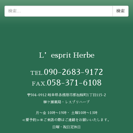
検
索:
L’esprit Herbe
090-2683-9172
TEL.
058-371-6108
FAX.
〒504-0912 岐阜県各務原市那加桜町1丁目115-2
柳ケ瀬薬局・レスプリハーブ
⽉〜⾦ 10時〜19時・ ⼟曜10時〜13時
≪要予約≫※ご来店の際はご連絡をお願いいたします。
⽇曜・祝⽇定休⽇