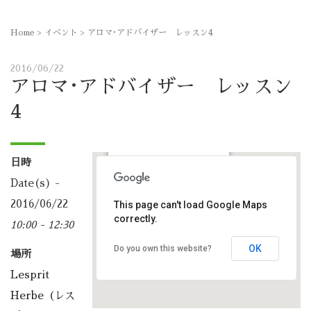
Home
>
イベント
>
アロマ･アドバイザー レッスン4
2016/06/22
アロマ･アドバイザー レッスン
4
日時
Lesprit Herbe（レスプリハ
Date(s) -
ーブ）
那加桜町1丁目115-2 - 各務原
2016/06/22
This page can't load Google Maps
市
correctly.
10:00 - 12:30
予定表
OK
Do you own this website?
場所
Lesprit
Herbe（レス