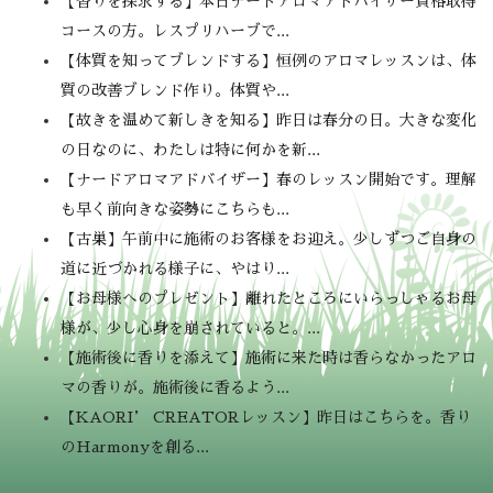
【香りを探求する】本日ナードアロマアドバイザー資格取得
コースの方。レスプリハーブで...
【体質を知ってブレンドする】恒例のアロマレッスンは、体
質の改善ブレンド作り。体質や...
【故きを温めて新しきを知る】昨日は春分の日。大きな変化
の日なのに、わたしは特に何かを新...
【ナードアロマアドバイザー】春のレッスン開始です。理解
も早く前向きな姿勢にこちらも...
【古巣】午前中に施術のお客様をお迎え。少しずつご自身の
道に近づかれる様子に、やはり...
【お母様へのプレゼント】離れたところにいらっしゃるお母
様が、少し心身を崩されていると。...
【施術後に香りを添えて】施術に来た時は香らなかったアロ
マの香りが。施術後に香るよう...
【KAORI’ CREATORレッスン】昨日はこちらを。香り
のHarmonyを創る...