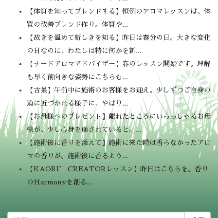
【体質を知ってブレンドする】恒例のアロマレッスンは、体
質の改善ブレンド作り。体質や...
【故きを温めて新しきを知る】昨日は春分の日。大きな変化
の日なのに、わたしは特に何かを新...
【ナードアロマアドバイザー】春のレッスン開始です。理解
も早く前向きな姿勢にこちらも...
【古巣】午前中に施術のお客様をお迎え。少しずつご自身の
道に近づかれる様子に、やはり...
【お母様へのプレゼント】離れたところにいらっしゃるお母
様が、少し心身を崩されていると。...
【施術後に香りを添えて】施術に来た時は香らなかったアロ
マの香りが。施術後に香るよう...
【KAORI’ CREATORレッスン】昨日はこちらを。香り
のHarmonyを創る...
検