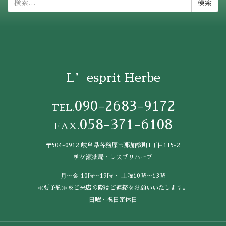
索:
L’esprit Herbe
090-2683-9172
TEL.
058-371-6108
FAX.
〒504-0912 岐阜県各務原市那加桜町1丁目115-2
柳ケ瀬薬局・レスプリハーブ
⽉〜⾦ 10時〜19時・ ⼟曜10時〜13時
≪要予約≫※ご来店の際はご連絡をお願いいたします。
⽇曜・祝⽇定休⽇