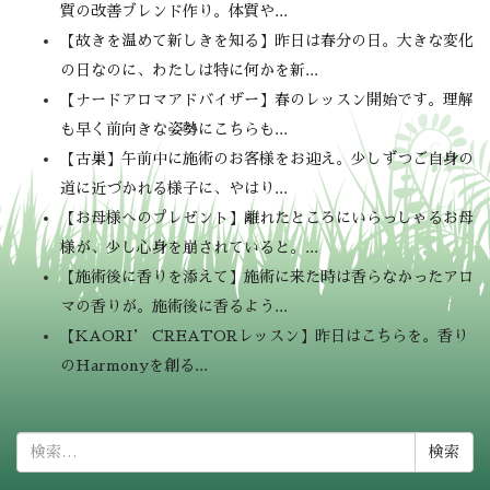
質の改善ブレンド作り。体質や...
【故きを温めて新しきを知る】昨日は春分の日。大きな変化
の日なのに、わたしは特に何かを新...
【ナードアロマアドバイザー】春のレッスン開始です。理解
も早く前向きな姿勢にこちらも...
【古巣】午前中に施術のお客様をお迎え。少しずつご自身の
道に近づかれる様子に、やはり...
【お母様へのプレゼント】離れたところにいらっしゃるお母
様が、少し心身を崩されていると。...
【施術後に香りを添えて】施術に来た時は香らなかったアロ
マの香りが。施術後に香るよう...
【KAORI’ CREATORレッスン】昨日はこちらを。香り
のHarmonyを創る...
検
索: