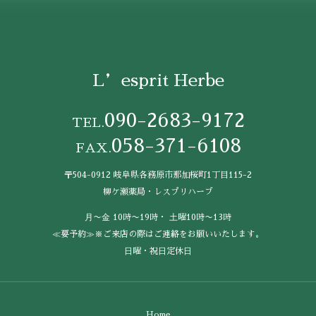
L’esprit Herbe
090-2683-9172
TEL.
058-371-6108
FAX.
〒504-0912 岐阜県各務原市那加桜町1丁目115-2
柳ケ瀬薬局・レスプリハーブ
⽉〜⾦ 10時〜19時・ ⼟曜10時〜13時
≪要予約≫※ご来店の際はご連絡をお願いいたします。
⽇曜・祝⽇定休⽇
Home