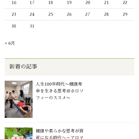
16
17
18
19
20
21
22
23
24
25
26
27
28
29
30
31
« 6月
新着の記事
人生100年時代〜健康寿
命を生きる思考＠ホロソ
フィーのススメ〜
健康や柔らかな思考が資
産になる時代へ～アロマ