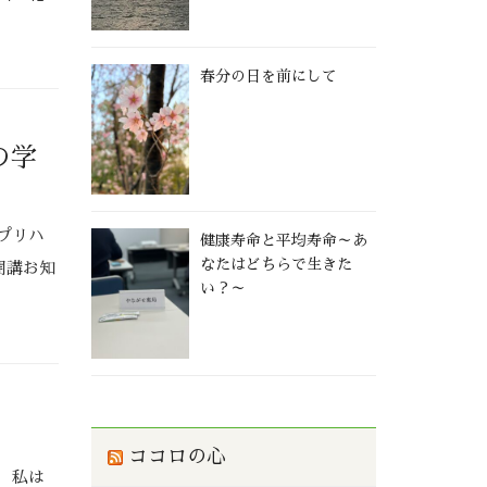
春分の日を前にして
の学
プリハ
健康寿命と平均寿命～あ
なたはどちらで生きた
開講お知
い？～
ココロの心
 私は