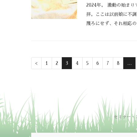
2024年。 激動の始ま
拝。ここは以前娘に不調
蔑ろにせず、それ相応の
<
1
2
3
4
5
6
7
8
…
セミナー・