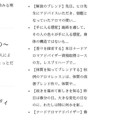
染みる寒
【解放のブレンド】先日。ヒロ先
生にアドバイスいただき、宿題と
なっていたアロマの使い...
【手に入る感覚】施術を通して。
その人の色々が手に入る感覚。身
体の構造ではないも...
の〜
【香りを探求する】本日ナードア
人によ
ロマアドバイザー資格取得コース
の方。レスプリハーブで...
ょっとだ
【体質を知ってブレンドする】恒
例のアロマレッスンは、体質の改
善ブレンド作り。体質や...
【故きを温めて新しきを知る】昨
日は春分の日。大きな変化の日な
ディ
のに、わたしは特に何かを新...
【ナードアロマアドバイザー】春