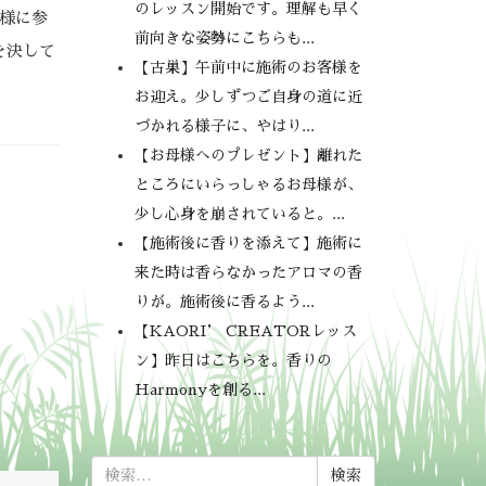
のレッスン開始です。理解も早く
王様に参
前向きな姿勢にこちらも...
を決して
【古巣】午前中に施術のお客様を
お迎え。少しずつご自身の道に近
づかれる様子に、やはり...
【お母様へのプレゼント】離れた
ところにいらっしゃるお母様が、
少し心身を崩されていると。...
【施術後に香りを添えて】施術に
来た時は香らなかったアロマの香
りが。施術後に香るよう...
【KAORI’ CREATORレッス
ン】昨日はこちらを。香りの
Harmonyを創る...
検