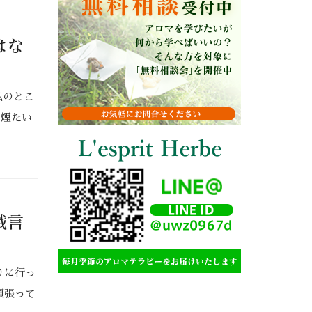
はな
私のとこ
は煙たい
戯言
りに行っ
頑張って