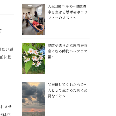
人生100年時代〜健康寿
命を生きる思考＠ホロソ
フィーのススメ〜
よ
健康や柔らかな思考が資
冷たい風
産になる時代へ～アロマ
目前に動
編～
父が遺してくれたもの〜
人として生きるために必
要なこと〜
なれませ
回は花