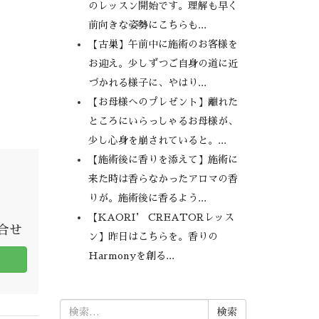
のレッスン開始です。理解も早く
前向きな姿勢にこちらも...
【古巣】午前中に施術のお客様を
お迎え。少しずつご自身の道に近
づかれる様子に、やはり...
【お母様へのプレゼント】離れた
ところにいらっしゃるお母様が、
少し心身を崩されていると。...
【施術後に香りを添えて】施術に
来た時は香らなかったアロマの香
りが。施術後に香るよう...
【KAORI’ CREATORレッス
問合せ
ン】昨日はこちらを。香りの
Harmonyを創る...
検