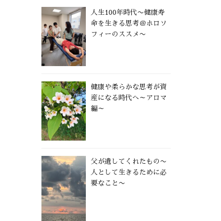
人生100年時代〜健康寿
命を生きる思考＠ホロソ
フィーのススメ〜
健康や柔らかな思考が資
産になる時代へ～アロマ
編～
父が遺してくれたもの〜
人として生きるために必
要なこと〜