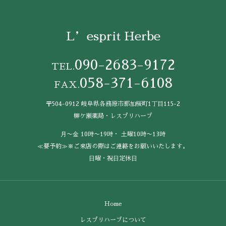
L’esprit Herbe
090-2683-9172
TEL.
058-371-6108
FAX.
〒504-0912 岐阜県各務原市那加桜町1丁目115-2
柳ケ瀬薬局・レスプリハーブ
⽉〜⾦ 10時〜19時・ ⼟曜10時〜13時
≪要予約≫※ご来店の際はご連絡をお願いいたします。
⽇曜・祝⽇定休⽇
Home
レスプリハーブについて