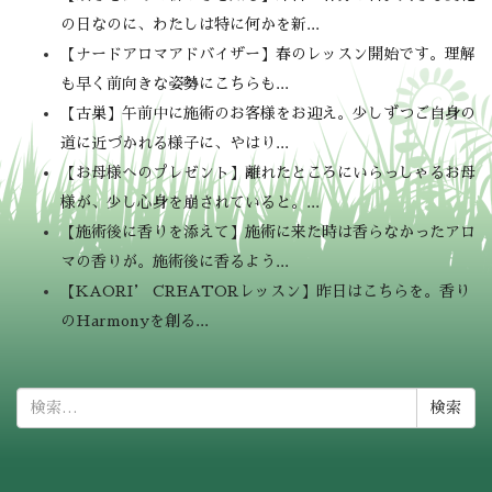
の日なのに、わたしは特に何かを新...
【ナードアロマアドバイザー】春のレッスン開始です。理解
も早く前向きな姿勢にこちらも...
【古巣】午前中に施術のお客様をお迎え。少しずつご自身の
道に近づかれる様子に、やはり...
【お母様へのプレゼント】離れたところにいらっしゃるお母
様が、少し心身を崩されていると。...
【施術後に香りを添えて】施術に来た時は香らなかったアロ
マの香りが。施術後に香るよう...
【KAORI’ CREATORレッスン】昨日はこちらを。香り
のHarmonyを創る...
検
索: