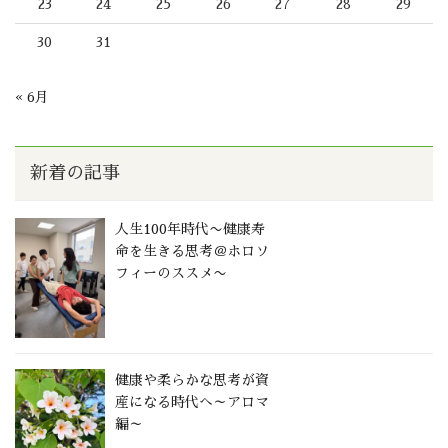
23
24
25
26
27
28
29
30
31
« 6月
新着の記事
人生100年時代〜健康寿
命を生きる思考＠ホロソ
フィーのススメ〜
健康や柔らかな思考が資
産になる時代へ～アロマ
編～