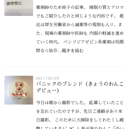
薬剤師のため冊子の記事。 睡眠の質とアロマ
でもご紹介したのと同じような内容です。 最
近は厚生労働省から減薬等の規制も入り、ま
た、現場の薬剤師や医師も 内服の軽減を進め
ていく時代。 ベンゾジアゼピン系薬剤は短期
間なら依存
…続きを読む
2017/08/09
パニックのブレンド（きょうのわんこ
デビュー）
今日は朝から撮影でした。 応募していたこと
を忘れていたのですが、先日ご連絡があり本
日撮影。 このために大掃除をしてわたくし疲
弊しています(;’∀’) 我が家のわんこ「ゆい