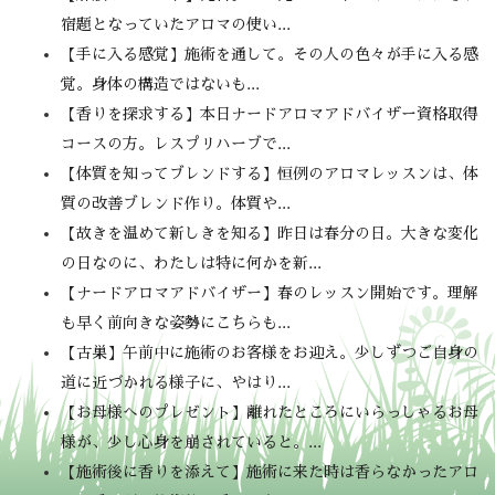
宿題となっていたアロマの使い...
【手に入る感覚】施術を通して。その人の色々が手に入る感
覚。身体の構造ではないも...
【香りを探求する】本日ナードアロマアドバイザー資格取得
コースの方。レスプリハーブで...
【体質を知ってブレンドする】恒例のアロマレッスンは、体
質の改善ブレンド作り。体質や...
【故きを温めて新しきを知る】昨日は春分の日。大きな変化
の日なのに、わたしは特に何かを新...
【ナードアロマアドバイザー】春のレッスン開始です。理解
も早く前向きな姿勢にこちらも...
【古巣】午前中に施術のお客様をお迎え。少しずつご自身の
道に近づかれる様子に、やはり...
【お母様へのプレゼント】離れたところにいらっしゃるお母
様が、少し心身を崩されていると。...
【施術後に香りを添えて】施術に来た時は香らなかったアロ