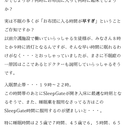
ルでしょうか？何時にお布団に入って何時に起床でしょう
か？
実は不眠の多くが「お布団に入る時間が
早すぎ
」ということ
ご存知ですか？
以前介護施設で働いていらっしゃる生徒様が、みなさん８時
とか９時に消灯となるんですが、そんな早い時間に眠れるわ
けがなく・・・とおっしゃっていましたが、まさに不眠症の
一原因はここであるとドクターも説明していらっしゃるそう
です。
入眠禁止帯・・・１９時～２２時。
この時間帯のあとにSleepGateが開き入床に最適な時刻とな
るそうで、また、睡眠薬を服用なさってる方はこの
SleepGate時間に服用するのが望ましいと・・・。
特に睡眠時間は２５歳で７時間、４５歳で６．５時間、６５