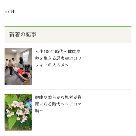
« 6月
新着の記事
人生100年時代〜健康寿
命を生きる思考＠ホロソ
フィーのススメ〜
健康や柔らかな思考が資
産になる時代へ～アロマ
編～