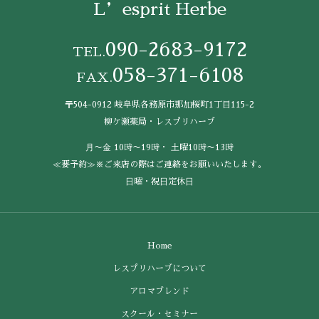
L’esprit Herbe
090-2683-9172
TEL.
058-371-6108
FAX.
〒504-0912 岐阜県各務原市那加桜町1丁目115-2
柳ケ瀬薬局・レスプリハーブ
⽉〜⾦ 10時〜19時・ ⼟曜10時〜13時
≪要予約≫※ご来店の際はご連絡をお願いいたします。
⽇曜・祝⽇定休⽇
Home
レスプリハーブについて
アロマブレンド
スクール・セミナー