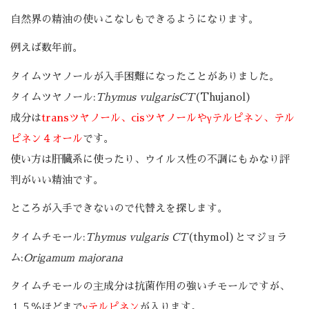
自然界の精油の使いこなしもできるようになります。
例えば数年前。
タイムツヤノールが入手困難になったことがありました。
タイムツヤノール:
Thymus vulgarisCT
(Thujanol)
成分は
transツヤノール、cisツヤノールやγテルピネン、テル
ピネン４オール
です。
使い方は肝臓系に使ったり、ウイルス性の不調にもかなり評
判がいい精油です。
ところが入手できないので代替えを探します。
タイムチモール:
Thymus vulgaris CT
(thymol)とマジョラ
ム:
Origamum majorana
タイムチモールの主成分は抗菌作用の強いチモールですが、
１５％ほどまで
γテルピネン
が入ります。