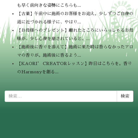
も早く前向きな姿勢にこちらも...
【古巣】午前中に施術のお客様をお迎え。少しずつご自身の
道に近づかれる様子に、やはり...
【お母様へのプレゼント】離れたところにいらっしゃるお母
様が、少し心身を崩されていると。...
【施術後に香りを添えて】施術に来た時は香らなかったアロ
マの香りが。施術後に香るよう...
【KAORI’ CREATORレッスン】昨日はこちらを。香り
のHarmonyを創る...
検
索: