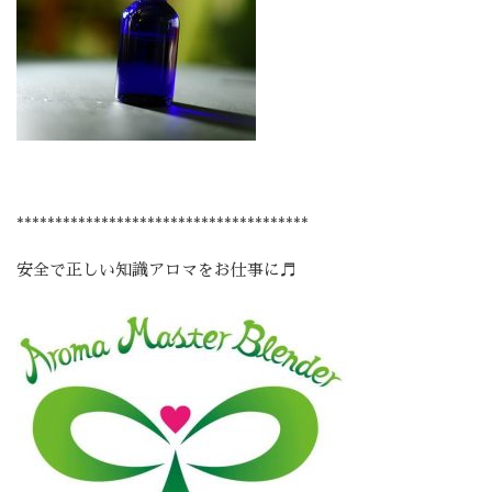
**************************************
安全で正しい知識アロマをお仕事に♬