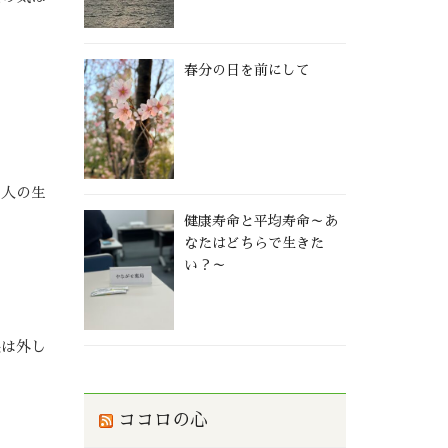
春分の日を前にして
で人の生
健康寿命と平均寿命～あ
なたはどちらで生きた
い？～
。
限は外し
ココロの心