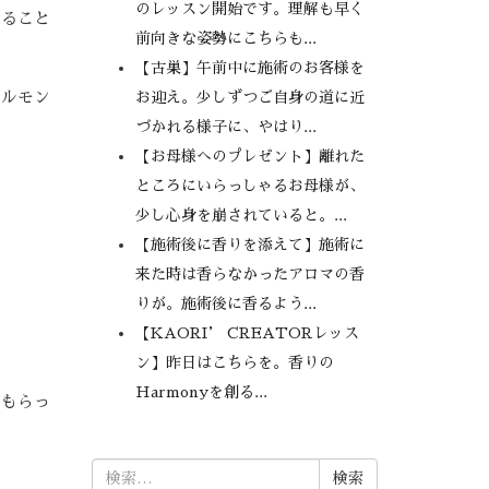
のレッスン開始です。理解も早く
すること
前向きな姿勢にこちらも...
【古巣】午前中に施術のお客様を
ホルモン
お迎え。少しずつご自身の道に近
づかれる様子に、やはり...
【お母様へのプレゼント】離れた
ところにいらっしゃるお母様が、
少し心身を崩されていると。...
【施術後に香りを添えて】施術に
来た時は香らなかったアロマの香
りが。施術後に香るよう...
【KAORI’ CREATORレッス
ン】昨日はこちらを。香りの
Harmonyを創る...
てもらっ
検