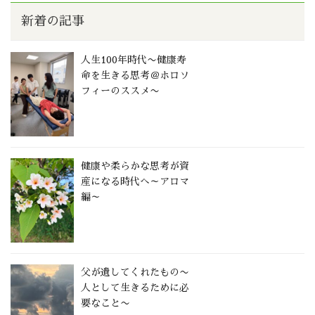
新着の記事
人生100年時代〜健康寿
命を生きる思考＠ホロソ
フィーのススメ〜
健康や柔らかな思考が資
産になる時代へ～アロマ
編～
父が遺してくれたもの〜
人として生きるために必
要なこと〜