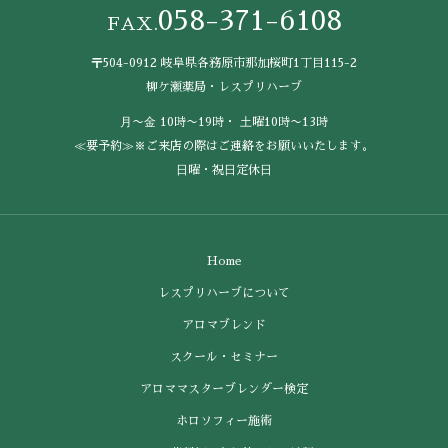
058-371-6108
FAX.
〒504-0912 岐阜県各務原市那加桜町1丁目115-2
柳ケ瀬薬局・レスプリハーブ
⽉〜⾦ 10時〜19時・ ⼟曜10時〜13時
≪要予約≫※ご来店の際はご連絡をお願いいたします。
⽇曜・祝⽇定休⽇
Home
レスプリハーブについて
アロマブレンド
スクール・セミナー
アロママスターブレンダー検定
ホロソフィー施術