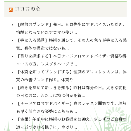
ココロの心
【解放のブレンド】先日。ヒロ先生にアドバイスいただき、
宿題となっていたアロマの使い...
【手に入る感覚】施術を通して。その人の色々が手に入る感
覚。身体の構造ではないも...
【香りを探求する】本日ナードアロマアドバイザー資格取得
コースの方。レスプリハーブで...
【体質を知ってブレンドする】恒例のアロマレッスンは、体
質の改善ブレンド作り。体質や...
【故きを温めて新しきを知る】昨日は春分の日。大きな変化
の日なのに、わたしは特に何かを新...
【ナードアロマアドバイザー】春のレッスン開始です。理解
も早く前向きな姿勢にこちらも...
【古巣】午前中に施術のお客様をお迎え。少しずつご自身の
道に近づかれる様子に、やはり...