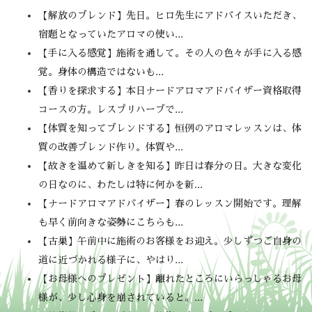
【解放のブレンド】先日。ヒロ先生にアドバイスいただき、
宿題となっていたアロマの使い...
【手に入る感覚】施術を通して。その人の色々が手に入る感
覚。身体の構造ではないも...
【香りを探求する】本日ナードアロマアドバイザー資格取得
コースの方。レスプリハーブで...
【体質を知ってブレンドする】恒例のアロマレッスンは、体
質の改善ブレンド作り。体質や...
【故きを温めて新しきを知る】昨日は春分の日。大きな変化
の日なのに、わたしは特に何かを新...
【ナードアロマアドバイザー】春のレッスン開始です。理解
も早く前向きな姿勢にこちらも...
【古巣】午前中に施術のお客様をお迎え。少しずつご自身の
道に近づかれる様子に、やはり...
【お母様へのプレゼント】離れたところにいらっしゃるお母
様が、少し心身を崩されていると。...