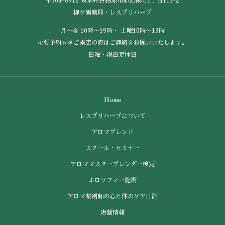
〒504-0912 岐阜県各務原市那加桜町1丁目115-2
柳ケ瀬薬局・レスプリハーブ
⽉〜⾦ 10時〜19時・ ⼟曜10時〜13時
≪要予約≫※ご来店の際はご連絡をお願いいたします。
⽇曜・祝⽇定休⽇
Home
レスプリハーブについて
アロマブレンド
スクール・セミナー
アロママスターブレンダー検定
ホロソフィー施術
アロマ薬剤師の心と体のケア日記
店舗情報