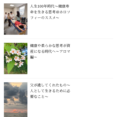
人生100年時代〜健康寿
命を生きる思考＠ホロソ
フィーのススメ〜
健康や柔らかな思考が資
産になる時代へ～アロマ
編～
父が遺してくれたもの〜
人として生きるために必
要なこと〜